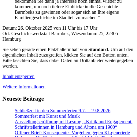
bekommen Sie dann ja Interesse noch einmal wieder zu
kommen, um noch tiefere Einblicke in die Geschichte
Barmbeks zu gewinnen oder sogar sich an Ihre eigene
Familiengeschichte im Stadtteil zu machen.“
Datum: 26. Oktober 2025 von 11 Uhr bis 17 Uhr
Ort: Geschichtswerkstatt Barmbek, Wiesendamm 25, 22305
Hamburg
Sie sehen gerade einen Platzhalterinhalt von
Standard
. Um auf den
eigentlichen Inhalt zuzugreifen, klicken Sie auf den Button unten.
Bitte beachten Sie, dass dabei Daten an Drittanbieter weitergegeben
werden.
Inhalt entsperren
Weitere Informationen
Neueste Beiträge
Schließzeit in den Sommerferien 9.7. – 19.8.2026
Sommerfest mit Kunst und Musik
Ausstellungseröffnung mit Lesung: „Kritik und Engagement.
Schriftstellerinnen in Hamburg und Altona um 1900“
Offener Brief: Konsequentes Vorgehen gegen KI-generierte