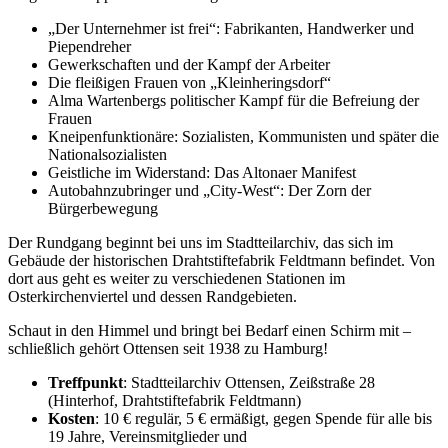
„Der Unternehmer ist frei“: Fabrikanten, Handwerker und
Piependreher
Gewerkschaften und der Kampf der Arbeiter
Die fleißigen Frauen von „Kleinheringsdorf“
Alma Wartenbergs politischer Kampf für die Befreiung der
Frauen
Kneipenfunktionäre: Sozialisten, Kommunisten und später die
Nationalsozialisten
Geistliche im Widerstand: Das Altonaer Manifest
Autobahnzubringer und „City-West“: Der Zorn der
Bürgerbewegung
Der Rundgang beginnt bei uns im Stadtteilarchiv, das sich im
Gebäude der historischen Drahtstiftefabrik Feldtmann befindet. Von
dort aus geht es weiter zu verschiedenen Stationen im
Osterkirchenviertel und dessen Randgebieten.
Schaut in den Himmel und bringt bei Bedarf einen Schirm mit –
schließlich gehört Ottensen seit 1938 zu Hamburg!
Treffpunkt
: Stadtteilarchiv Ottensen, Zeißstraße 28
(Hinterhof, Drahtstiftefabrik Feldtmann)
Kosten
: 10 € regulär, 5 € ermäßigt, gegen Spende für alle bis
19 Jahre, Vereinsmitglieder und