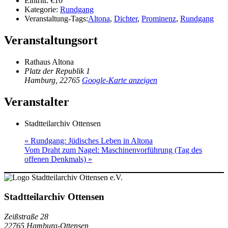
Eintritt:
€10
Kategorie:
Rundgang
Veranstaltung-Tags:
Altona
,
Dichter
,
Prominenz
,
Rundgang
Veranstaltungsort
Rathaus Altona
Platz der Republik 1
Hamburg
,
22765
Google-Karte anzeigen
Veranstalter
Stadtteilarchiv Ottensen
«
Rundgang: Jüdisches Leben in Altona
Vom Draht zum Nagel: Maschinenvorführung (Tag des
offenen Denkmals)
»
Stadtteilarchiv Ottensen
Zeißstraße 28
22765 Hamburg-Ottensen